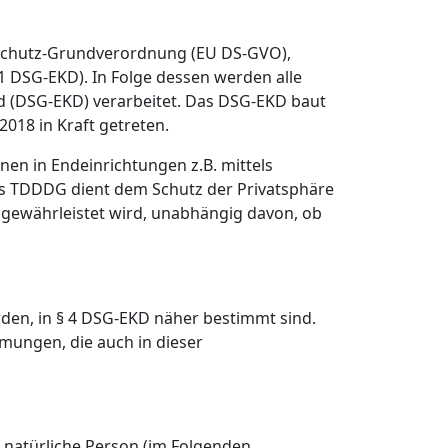
tenschutz-Grundverordnung (EU DS-GVO),
. 1 DSG-EKD). In Folge dessen werden alle
d (DSG-EKD) verarbeitet. Das DSG-EKD baut
18 in Kraft getreten.
en in Endeinrichtungen z.B. mittels
as TDDDG dient dem Schutz der Privatsphäre
a gewährleistet wird, unabhängig davon, ob
erden, in § 4 DSG-EKD näher bestimmt sind.
mmungen, die auch in dieser
re natürliche Person (im Folgenden