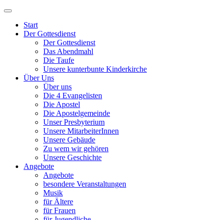
Start
Der Gottesdienst
Der Gottesdienst
Das Abendmahl
Die Taufe
Unsere kunterbunte Kinderkirche
Über Uns
Über uns
Die 4 Evangelisten
Die Apostel
Die Apostelgemeinde
Unser Presbyterium
Unsere MitarbeiterInnen
Unsere Gebäude
Zu wem wir gehören
Unsere Geschichte
Angebote
Angebote
besondere Veranstaltungen
Musik
für Ältere
für Frauen
für Jugendliche