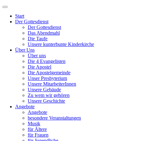
Start
Der Gottesdienst
Der Gottesdienst
Das Abendmahl
Die Taufe
Unsere kunterbunte Kinderkirche
Über Uns
Über uns
Die 4 Evangelisten
Die Apostel
Die Apostelgemeinde
Unser Presbyterium
Unsere MitarbeiterInnen
Unsere Gebäude
Zu wem wir gehören
Unsere Geschichte
Angebote
Angebote
besondere Veranstaltungen
Musik
für Ältere
für Frauen
für Jugendliche