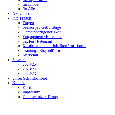
für Kinder
für Alle
Aktivitäten
Ihre Fragen
Fragen
Seelsorge / Geburtstage
Gemeindezugehörigkeit
Engagement / Ehrenamt
Taufen / Patenamt
Konfirmation und Jubelkonfirmationen
Trauung / Ehejubiläum
Sterbefall
So war's
2024/25
2023/24
2022/23
Unser Schutzkonzept
Kontakt
Kontakt
Impressum
Datenschutzerklärung