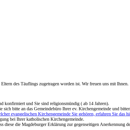
 Eltern des Täuflings zugetragen worden ist. Wir freuen uns mit Ihnen.
d konfirmiert und Sie sind religionsmündig ( ab 14 Jahren).
 sich bitte an das Gemeindebüro Ihrer ev. Kirchengemeinde und bitten
lcher evangelischen Kirchengemeinde Sie gehören, erfahren Sie das hi
igung bei Ihrer katholischen Kirchengemeinde.
s diese die Magdeburger Erklärung zur gegenseitigen Anerkennung der 