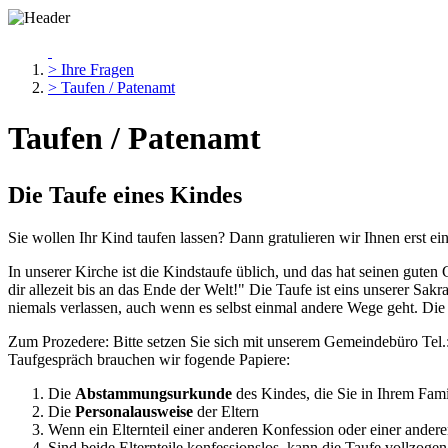
> Ihre Fragen
> Taufen / Patenamt
Taufen / Patenamt
Die Taufe eines Kindes
Sie wollen Ihr Kind taufen lassen? Dann gratulieren wir Ihnen erst ei
In unserer Kirche ist die Kindstaufe üblich, und das hat seinen gute
dir allezeit bis an das Ende der Welt!" Die Taufe ist eins unserer Sak
niemals verlassen, auch wenn es selbst einmal andere Wege geht. Die
Zum Prozedere: Bitte setzen Sie sich mit unserem Gemeindebüro Tel.:
Taufgespräch brauchen wir fogende Papiere:
Die
Abstammungsurkunde
des Kindes, die Sie in Ihrem Fam
Die
Personalausweise
der Eltern
Wenn ein Elternteil einer anderen Konfession oder einer ander
Sind beide Elternteile konfessionslos, kann die Taufe vollzog