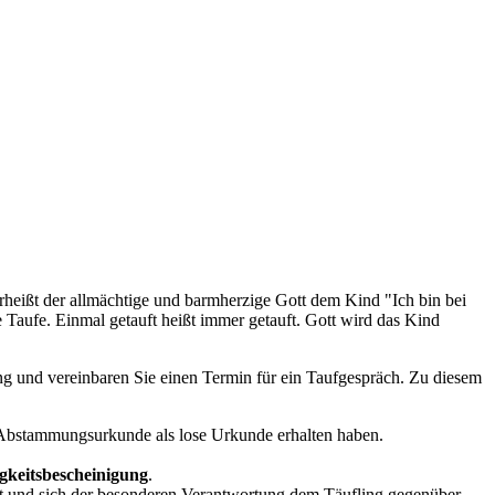
erheißt der allmächtige und barmherzige Gott dem Kind "Ich bin bei
ie Taufe. Einmal getauft heißt immer getauft. Gott wird das Kind
ng und vereinbaren Sie einen Termin für ein Taufgespräch. Zu diesem
 Abstammungsurkunde als lose Urkunde erhalten haben.
gkeitsbescheinigung
.
 ist und sich der besonderen Verantwortung dem Täufling gegenüber