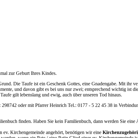
nmal zur Geburt Ihres Kindes.
n Grund. Die Taufe ist ein Geschenk Gottes, eine Gnadengabe. Mit ihr v
ramente, und davon gibt es bei uns nur zwei; entsprechend wichtig ist d
 Taufe gilt lebenslang und ewig, auch über unseren Tod hinaus.
 298742 oder mit Pfarrer Heinrich Tel.: 0177 - 5 22 45 38 in Verbindu
ilienbuch finden. Haben Sie kein Familienbuch, dann werden Sie eine
en ev. Kirchengemeinde angehört, benötigen wir eine
Kirchenzugehöri
en werden, wenn ein Pate / eine Patin Glied einer ev. Kirchengemeinde