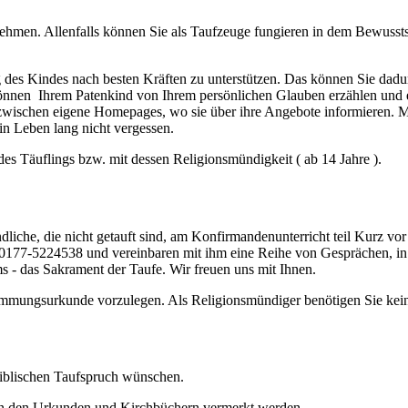
hmen. Allenfalls können Sie als Taufzeuge fungieren in dem Bewusstse
ng des Kindes nach besten Kräften zu unterstützen. Das können Sie dad
önnen Ihrem Patenkind von Ihrem persönlichen Glauben erzählen und es 
wischen eigene Homepages, wo sie über ihre Angebote informieren. M
in Leben lang nicht vergessen.
des Täuflings bzw. mit dessen Religionsmündigkeit ( ab 14 Jahre ).
iche, die nicht getauft sind, am Konfirmandenunterricht teil Kurz vor
er 0177-5224538 und vereinbaren mit ihm eine Reihe von Gesprächen, 
s - das Sakrament der Taufe. Wir freuen uns mit Ihnen.
tammungsurkunde vorzulegen. Als Religionsmündiger benötigen Sie kein
biblischen Taufspruch wünschen.
 in den Urkunden und Kirchbüchern vermerkt werden.