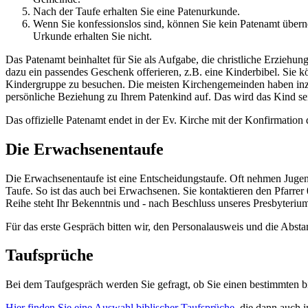
Nach der Taufe erhalten Sie eine Patenurkunde.
Wenn Sie konfessionslos sind, können Sie kein Patenamt überne
Urkunde erhalten Sie nicht.
Das Patenamt beinhaltet für Sie als Aufgabe, die christliche Erziehu
dazu ein passendes Geschenk offerieren, z.B. eine Kinderbibel. Sie k
Kindergruppe zu besuchen. Die meisten Kirchengemeinden haben inz
persönliche Beziehung zu Ihrem Patenkind auf. Das wird das Kind se
Das offizielle Patenamt endet in der Ev. Kirche mit der Konfirmation 
Die Erwachsenentaufe
Die Erwachsenentaufe ist eine Entscheidungstaufe. Oft nehmen Jugendl
Taufe. So ist das auch bei Erwachsenen. Sie kontaktieren den Pfarr
Reihe steht Ihr Bekenntnis und - nach Beschluss unseres Presbyterium
Für das erste Gespräch bitten wir, den Personalausweis und die Abs
Taufsprüche
Bei dem Taufgespräch werden Sie gefragt, ob Sie einen bestimmten 
Hier finden Sie eine Auswahl biblischer Taufsprüche
, die dann auch