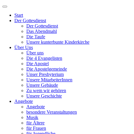
Start
Der Gottesdienst
Der Gottesdienst
Das Abendmahl
Die Taufe
Unsere kunterbunte Kinderkirche
Über Uns
Über uns
Die 4 Evangelisten
Die Apostel
Die Apostelgemeinde
Unser Presbyterium
Unsere MitarbeiterInnen
Unsere Gebäude
Zu wem wir gehören
Unsere Geschichte
Angebote
Angebote
besondere Veranstaltungen
Musik
für Ältere
für Frauen
für Jugendliche